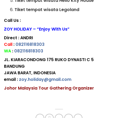
Tiket tempat wisata Hello Kity House
Tiket tempat wisata Legoland
Call Us :
ZOY HOLIDAY – “Enjoy With Us”
Direct : ANDRI
Call
:
082116818303
WA
:
082116818303
JL. KIARACONDONG 175 RUKO DYNASTI C 5
BANDUNG
JAWA BARAT, INDONESIA
email :
zoy.holiday@gmail.com
Johor Malaysia Tour Gathering Organizer