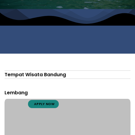
YOUR JOURNEY, OUR PASSION
Tempat Wisata Bandung
Booking Tour Wisata impian kamu sekarang
bersama
FASTRANS TRAVEL
, Petualangan Trip
Lembang
kamu dimulai di sini.
APPLY NOW