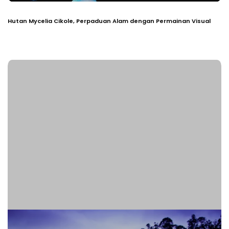
Hutan Mycelia Cikole, Perpaduan Alam dengan Permainan Visual