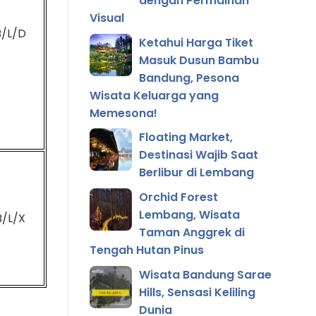
dengan Permainan
Visual
B/L/D
Ketahui Harga Tiket
Masuk Dusun Bambu
Bandung, Pesona
Wisata Keluarga yang
Memesona!
Floating Market,
Destinasi Wajib Saat
Berlibur di Lembang
Orchid Forest
Lembang, Wisata
B/L/X
Taman Anggrek di
Tengah Hutan Pinus
Wisata Bandung Sarae
Hills, Sensasi Keliling
Dunia