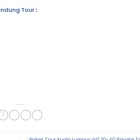
ndung Tour
:
Paket Tour Kuala Lumpur GIT 10-40 Private T