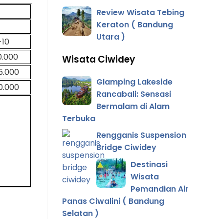
Review Wisata Tebing
Keraton ( Bandung
Utara )
-10
0.000
Wisata Ciwidey
5.000
Glamping Lakeside
0.000
Rancabali: Sensasi
Bermalam di Alam
Terbuka
Rengganis Suspension
Bridge Ciwidey
Destinasi
Wisata
Pemandian Air
Panas Ciwalini ( Bandung
Selatan )