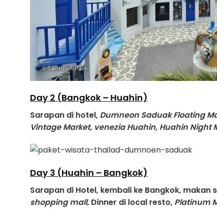
Day 2 (Bangkok – Huahin)
Sarapan di hotel,
Dumneon Saduak Floating Ma
Vintage Market, venezia Huahin, Huahin Night 
Day 3 (Huahin – Bangkok)
Sarapan di Hotel, kembali ke Bangkok, makan si
shopping mall
, Dinner di local resto,
Platinum M