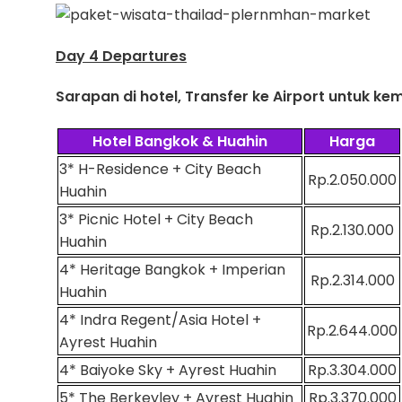
Day 4 Departures
Sarapan di hotel, Transfer ke Airport untuk kem
Hotel Bangkok & Huahin
Harga
3* H-Residence + City Beach
Rp.2.050.000
Huahin
3* Picnic Hotel + City Beach
Rp.2.130.000
Huahin
4* Heritage Bangkok + Imperian
Rp.2.314.000
Huahin
4* Indra Regent/Asia Hotel +
Rp.2.644.000
Ayrest Huahin
4* Baiyoke Sky + Ayrest Huahin
Rp.3.304.000
5* The Berkeyley + Ayrest Huahin
Rp.3.370.000