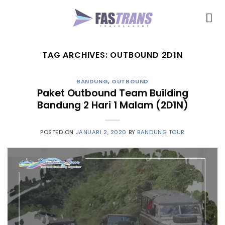
Skip
to
content
TAG ARCHIVES:
OUTBOUND 2D1N
BANDUNG
,
OUTBOUND
Paket Outbound Team Building
Bandung 2 Hari 1 Malam (2D1N)
POSTED ON
JANUARI 2, 2020
BY
BANDUNG TOUR