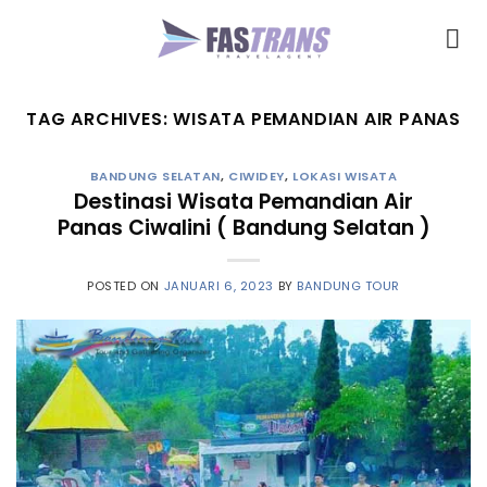
Skip
to
content
TAG ARCHIVES:
WISATA PEMANDIAN AIR PANAS
BANDUNG SELATAN
,
CIWIDEY
,
LOKASI WISATA
Destinasi Wisata Pemandian Air
Panas Ciwalini ( Bandung Selatan )
POSTED ON
JANUARI 6, 2023
BY
BANDUNG TOUR