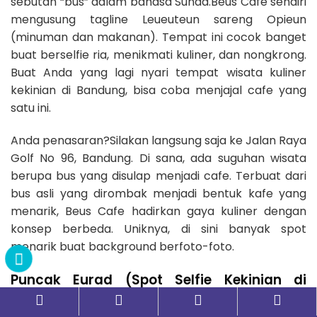
sebutan “bus” dalam bahasa Sunda.Beus Cafe sendiri
mengusung tagline Leueuteun sareng Opieun
(minuman dan makanan). Tempat ini cocok banget
buat berselfie ria, menikmati kuliner, dan nongkrong.
Buat Anda yang lagi nyari tempat wisata kuliner
kekinian di Bandung, bisa coba menjajal cafe yang
satu ini.
Anda penasaran?Silakan langsung saja ke Jalan Raya
Golf No 96, Bandung. Di sana, ada suguhan wisata
berupa bus yang disulap menjadi cafe. Terbuat dari
bus asli yang dirombak menjadi bentuk kafe yang
menarik, Beus Cafe hadirkan gaya kuliner dengan
konsep berbeda. Uniknya, di sini banyak spot
menarik buat background berfoto-foto.
Paket 2H1M
Paket 3H2M
Paket 4H3M
Puncak Eurad (Spot Selfie Kekinian di
Lembang)