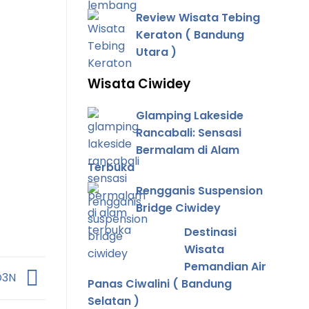
Review Wisata Tebing
Keraton ( Bandung
Utara )
Wisata Ciwidey
Glamping Lakeside
Rancabali: Sensasi
Bermalam di Alam
Terbuka
Rengganis Suspension
Bridge Ciwidey
Destinasi
Wisata
Pemandian Air
4D3N
Panas Ciwalini ( Bandung
Selatan )