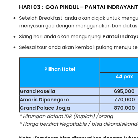
HARI 03 : GOA PINDUL – PANTAI INDRAYANTI
Setelah Breakfast, anda akan diajak untuk mengu
menyusuri goa dengan menggunakan ban diatas s
Siang hari anda akan mengunjungi
Pantai Indray
Selesai tour anda akan kembali pulang menuju t
Pilihan Hotel
44 pax
Grand Rosella
695,000
Amaris Diponegoro
770,000
Grand Palace Jogja
870,000
* Hitungan dalam IDR (Rupiah) /orang
* Harga bersifat Negotiable / bisa dikondisik