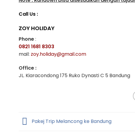
Note : Rundown bisa disesuaikan dengan tuju
Call Us :
ZOY HOLIDAY
Phone
:
0821 1681 8303
mail:
zoy.holiday@gmail.com
Office :
JL. Kiaracondong 175 Ruko Dynasti C 5 Bandung
Pakej Trip Melancong ke Bandung