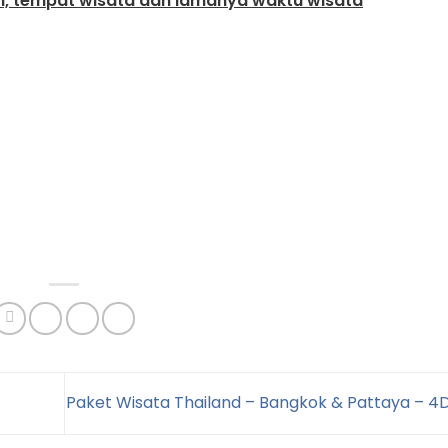
an, tempat wisata dan lamanya waktu wisata
Paket Wisata Thailand – Bangkok & Pattaya – 