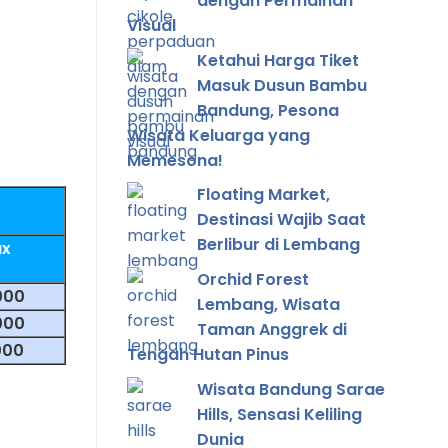
dengan Permainan
Visual
Ketahui Harga Tiket
Masuk Dusun Bambu
Bandung, Pesona
Wisata Keluarga yang
Memesona!
Floating Market,
Destinasi Wajib Saat
Berlibur di Lembang
ax
Orchid Forest
000
Lembang, Wisata
000
Taman Anggrek di
000
Tengah Hutan Pinus
Wisata Bandung Sarae
Hills, Sensasi Keliling
Dunia