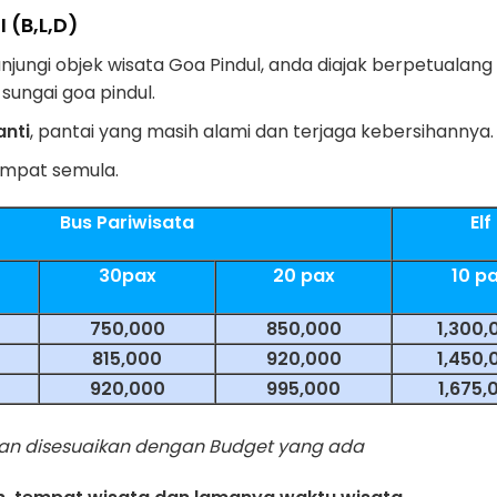
 (B,L,D)
njungi objek wisata Goa Pindul, anda diajak berpetualang
ungai goa pindul.
anti
, pantai yang masih alami dan terjaga kebersihannya.
empat semula.
Bus Pariwisata
Elf
30pax
20 pax
10 p
750,000
850,000
1,300,
815,000
920,000
1,450,
920,000
995,000
1,675,
andan disesuaikan dengan Budget yang ada