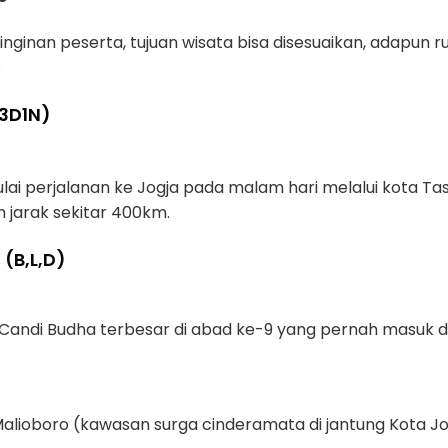
inginan peserta, tujuan wisata bisa disesuaikan, adapun 
:
3D1N)
ulai perjalanan ke Jogja pada malam hari melalui kota Tas
jarak sekitar 400km.
(B,L,D)
Candi Budha terbesar di abad ke-9 yang pernah masuk 
Malioboro (kawasan surga cinderamata di jantung Kota Jo