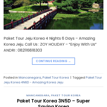
Paket Tour Jeju Korea 4 Nights 6 Days – Amazing
Korea Jeju. Call Us : ZOY HOLIDAY – “Enjoy With Us”
ANDRI : 082116818303
CONTINUE READING
→
Posted in
Mancanegara
,
Paket Tour Korea
|
Tagged
Paket Tour
Jeju Korea 4N6D - Amazing Korea Jeju
MANCANEGARA
,
PAKET TOUR KOREA
Paket Tour Korea 3N5D – Super
Saving Korea