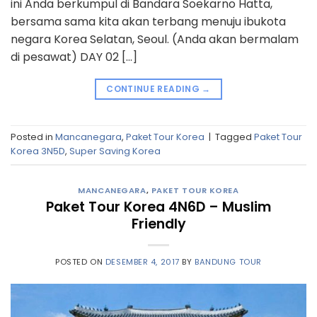
ini Anda berkumpul di Bandara Soekarno Hatta,
bersama sama kita akan terbang menuju ibukota
negara Korea Selatan, Seoul. (Anda akan bermalam
di pesawat) DAY 02 […]
CONTINUE READING
→
Posted in
Mancanegara
,
Paket Tour Korea
|
Tagged
Paket Tour
Korea 3N5D
,
Super Saving Korea
MANCANEGARA
,
PAKET TOUR KOREA
Paket Tour Korea 4N6D – Muslim
Friendly
POSTED ON
DESEMBER 4, 2017
BY
BANDUNG TOUR