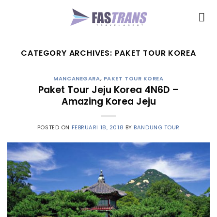
Skip
to
content
CATEGORY ARCHIVES:
PAKET TOUR KOREA
MANCANEGARA
,
PAKET TOUR KOREA
Paket Tour Jeju Korea 4N6D –
Amazing Korea Jeju
POSTED ON
FEBRUARI 18, 2018
BY
BANDUNG TOUR