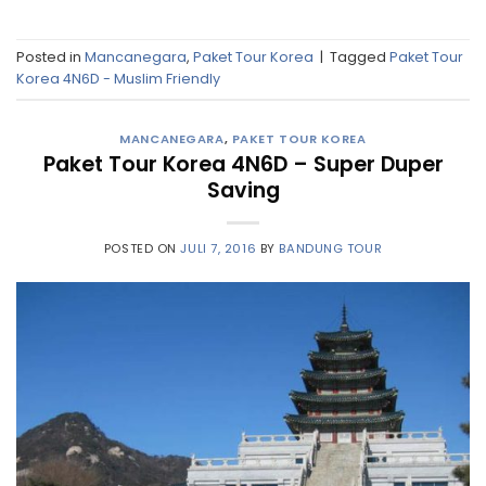
Posted in
Mancanegara
,
Paket Tour Korea
|
Tagged
Paket Tour
Korea 4N6D - Muslim Friendly
MANCANEGARA
,
PAKET TOUR KOREA
Paket Tour Korea 4N6D – Super Duper
Saving
POSTED ON
JULI 7, 2016
BY
BANDUNG TOUR