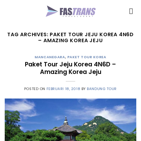
Skip
to
content
TAG ARCHIVES:
PAKET TOUR JEJU KOREA 4N6D
– AMAZING KOREA JEJU
MANCANEGARA
,
PAKET TOUR KOREA
Paket Tour Jeju Korea 4N6D –
Amazing Korea Jeju
POSTED ON
FEBRUARI 18, 2018
BY
BANDUNG TOUR