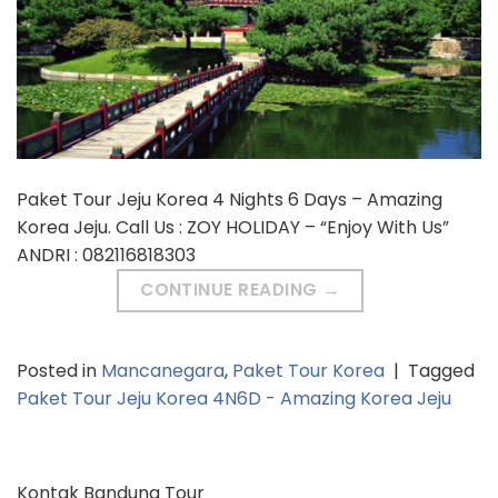
Paket Tour Jeju Korea 4 Nights 6 Days – Amazing
Korea Jeju. Call Us : ZOY HOLIDAY – “Enjoy With Us”
ANDRI : 082116818303
CONTINUE READING
→
Posted in
Mancanegara
,
Paket Tour Korea
|
Tagged
Paket Tour Jeju Korea 4N6D - Amazing Korea Jeju
Kontak Bandung Tour