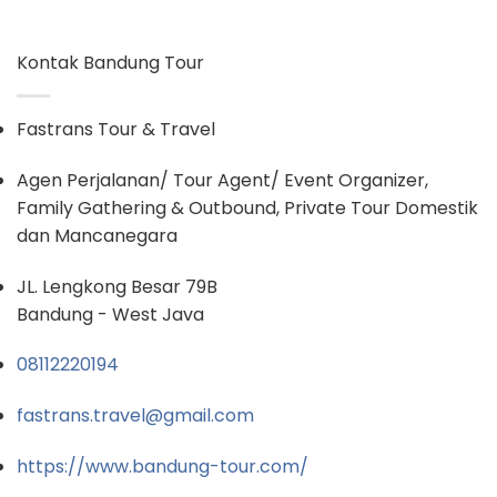
Kontak Bandung Tour
Fastrans Tour & Travel
Agen Perjalanan/ Tour Agent/ Event Organizer,
Family Gathering & Outbound, Private Tour Domestik
dan Mancanegara
JL. Lengkong Besar 79B
Bandung - West Java
08112220194
fastrans.travel@gmail.com
https://www.bandung-tour.com/