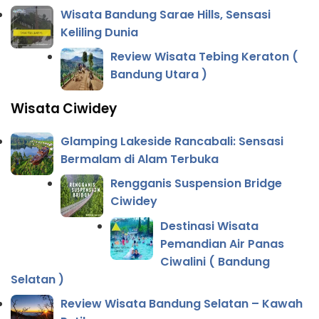
Wisata Bandung Sarae Hills, Sensasi
Keliling Dunia
Review Wisata Tebing Keraton (
Bandung Utara )
Wisata Ciwidey
Glamping Lakeside Rancabali: Sensasi
Bermalam di Alam Terbuka
Rengganis Suspension Bridge
Ciwidey
Destinasi Wisata
Pemandian Air Panas
Ciwalini ( Bandung
Selatan )
Review Wisata Bandung Selatan – Kawah