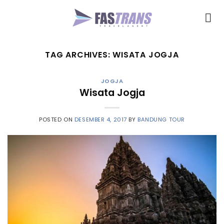
Skip
to
content
TAG ARCHIVES:
WISATA JOGJA
JOGJA
Wisata Jogja
POSTED ON
DESEMBER 4, 2017
BY
BANDUNG TOUR