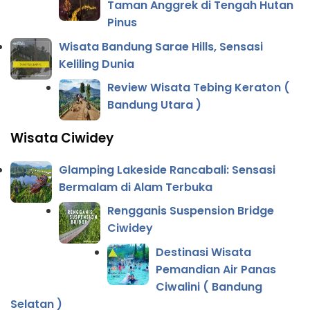
Taman Anggrek di Tengah Hutan
Pinus
Wisata Bandung Sarae Hills, Sensasi
Keliling Dunia
Review Wisata Tebing Keraton (
Bandung Utara )
Wisata Ciwidey
Glamping Lakeside Rancabali: Sensasi
Bermalam di Alam Terbuka
Rengganis Suspension Bridge
Ciwidey
Destinasi Wisata
Pemandian Air Panas
Ciwalini ( Bandung
Selatan )