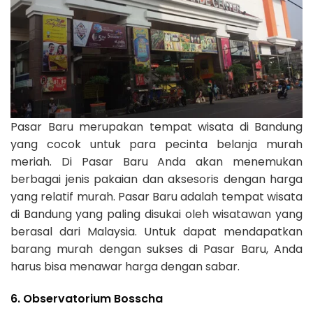
Pasar Baru merupakan tempat wisata di Bandung
yang cocok untuk para pecinta belanja murah
meriah. Di Pasar Baru Anda akan menemukan
berbagai jenis pakaian dan aksesoris dengan harga
yang relatif murah. Pasar Baru adalah tempat wisata
di Bandung yang paling disukai oleh wisatawan yang
berasal dari Malaysia. Untuk dapat mendapatkan
barang murah dengan sukses di Pasar Baru, Anda
harus bisa menawar harga dengan sabar.
6. Observatorium Bosscha