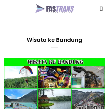
Skip
to
content
Wisata ke Bandung