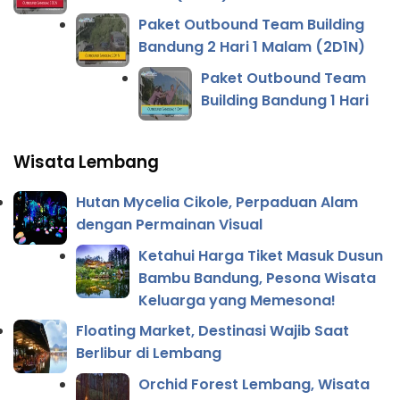
Paket Outbound Team Building
Bandung 2 Hari 1 Malam (2D1N)
Paket Outbound Team
Building Bandung 1 Hari
Wisata Lembang
Hutan Mycelia Cikole, Perpaduan Alam
dengan Permainan Visual
Ketahui Harga Tiket Masuk Dusun
Bambu Bandung, Pesona Wisata
Keluarga yang Memesona!
Floating Market, Destinasi Wajib Saat
Berlibur di Lembang
Orchid Forest Lembang, Wisata