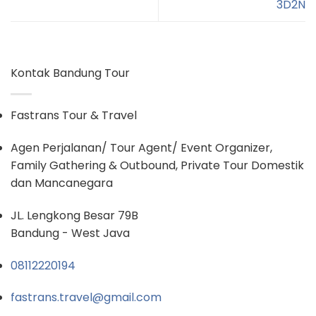
3D2N
Kontak Bandung Tour
Fastrans Tour & Travel
Agen Perjalanan/ Tour Agent/ Event Organizer,
Family Gathering & Outbound, Private Tour Domestik
dan Mancanegara
JL. Lengkong Besar 79B
Bandung - West Java
08112220194
fastrans.travel@gmail.com