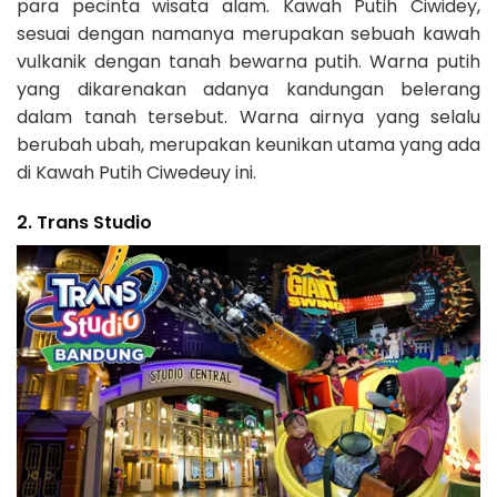
para pecinta wisata alam. Kawah Putih Ciwidey,
sesuai dengan namanya merupakan sebuah kawah
vulkanik dengan tanah bewarna putih. Warna putih
yang dikarenakan adanya kandungan belerang
dalam tanah tersebut. Warna airnya yang selalu
berubah ubah, merupakan keunikan utama yang ada
di Kawah Putih Ciwedeuy ini.
2. Trans Studio