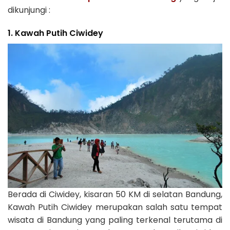
dikunjungi :
1. Kawah Putih Ciwidey
Berada di Ciwidey, kisaran 50 KM di selatan Bandung,
Kawah Putih Ciwidey merupakan salah satu tempat
wisata di Bandung yang paling terkenal terutama di