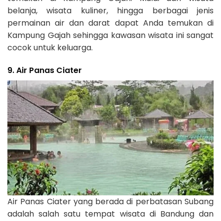
belanja, wisata kuliner, hingga berbagai jenis
permainan air dan darat dapat Anda temukan di
Kampung Gajah sehingga kawasan wisata ini sangat
cocok untuk keluarga.
9. Air Panas Ciater
Air Panas Ciater yang berada di perbatasan Subang
adalah salah satu tempat wisata di Bandung dan