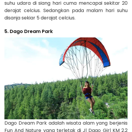
suhu udara di siang hari cuma mencapai sekitar 20
derajat celcius. Sedangkan pada malam hari suhu
disanja sekiar 5 derajat celcius.
5. Dago Dream Park
Dago Dream Park adalah wisata alam yang berjenis
Fun And Nature yang terletak di Jl Dago Girl KM 2.2